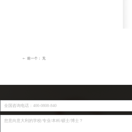
前一个：
无
ꂃ