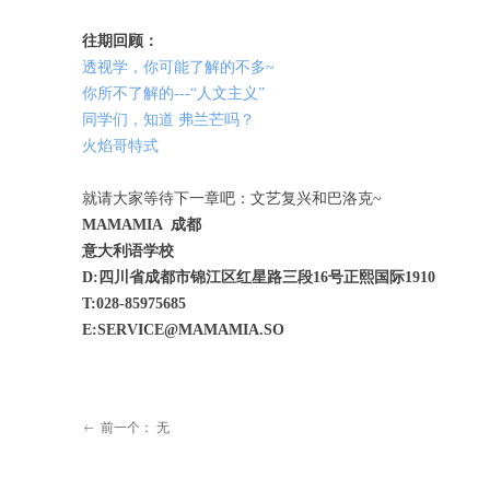
往期回顾：
透视学，你可能了解的不多~
你所不了解的---“人文主义”
同学们，知道 弗兰芒吗？
火焰哥特式
就请大家等待下一章吧：文艺复兴和巴洛克~
MAMAMIA 成都
意大利语学校
D:四川省成都市锦江区红星路三段16号正熙国际1910
T:028-85975685
E:SERVICE@MAMAMIA.SO
前一个：
无
ꂃ