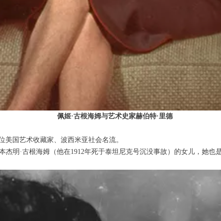
佩姬·古根海姆与艺术史家赫伯特·里德
m）是一位美国艺术收藏家、波西米亚社会名流。
本杰明·古根海姆（他在1912年死于泰坦尼克号沉没事故）的女儿，她也是