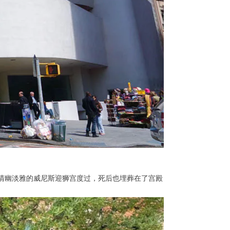
在清幽淡雅的威尼斯迎狮宫度过，死后也埋葬在了宫殿