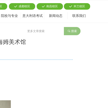
区
成都校区
南昌校区
米兰校区
끳
끳
끳
院校与专业
意大利语考试
新闻动态
联系我们
끠
搜索
海姆美术馆