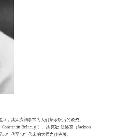
焦点，其风流韵事常为人们茶余饭后的谈资。
in Brâncuși ）、杰克逊·波洛克（Jackson
20世纪30年代至40年代末的大师之作称著。