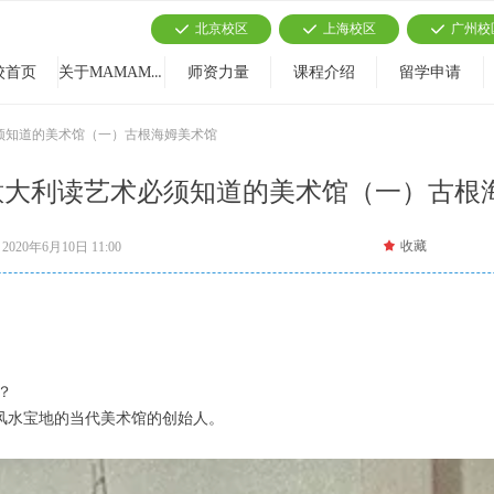
北京校区
上海校区
广州校
끳
끳
끳
关于MAMAMIA
校首页
师资力量
课程介绍
留学申请
必须知道的美术馆（一）古根海姆美术馆
 意大利读艺术必须知道的美术馆（一）古根
끄
收藏
2020年6月10日
11:00
？
风水宝地的当代美术馆的创始人。