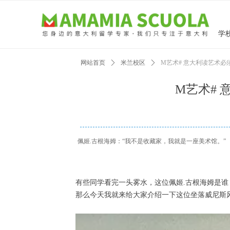
学
网站首页
ꄲ
米兰校区
ꄲ
M艺术# 意大利读艺术
M艺术#
佩姬.古根海姆：“我不是收藏家，我就是一座美术馆。”
有些同学看完一头雾水，这位佩姬.古根海姆是谁
那么今天我就来给大家介绍一下这位坐落威尼斯