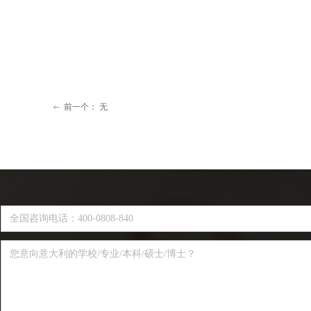
前一个：
无
ꂃ