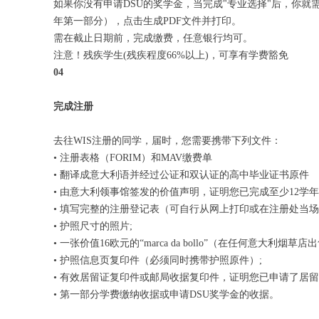
如果你没有申请DSU的奖学金，当完成"专业选择"后，你就需要打印MAV
年第一部分），点击生成PDF文件并打印。
需在截止日期前，完成缴费，任意银行均可。
注意！残疾学生(残疾程度66%以上)，可享有学费豁免
04
完成注册
去往WIS注册的同学，届时，您需要携带下列文件：
• 注册表格（FORIM）和MAV缴费单
• 翻译成意大利语并经过公证和双认证的高中毕业证书原件
• 由意大利领事馆签发的价值声明，证明您已完成至少12学
• 填写完整的注册登记表（可自行从网上打印或在注册处当场
• 护照尺寸的照片;
• 一张价值16欧元的“marca da bollo”（在任何意大
• 护照信息页复印件（必须同时携带护照原件）;
• 有效居留证复印件或邮局收据复印件，证明您已申请了居
• 第一部分学费缴纳收据或申请DSU奖学金的收据。