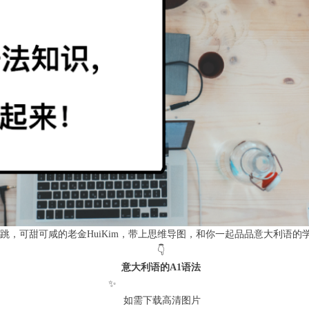
跳，可甜可咸的老金HuiKim，带上思维导图，和你一起品品意大利语的
👇
意大利语的A1语法
✨
如需下载高清图片