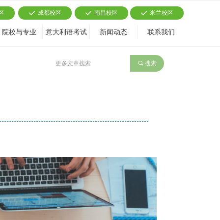
区
成都校区
南昌校区
米兰校区
끳
끳
끳
院校与专业
意大利语考试
新闻动态
联系我们
끠
搜索