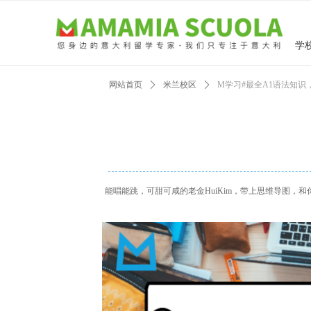
学
网站首页
ꄲ
米兰校区
ꄲ
M学习#最全A1语法知识
能唱能跳，可甜可咸的老金HuiKim，带上思维导图，