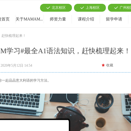
北京校区
上海校区
广州校
끳
끳
끳
关于MAMAMIA
校首页
师资力量
课程介绍
留学申请
，赶快梳理起来！
M学习#最全A1语法知识，赶快梳理起来！
끄
收藏
2020年5月12日
14:54
和你一起品品意大利语的学习方法。