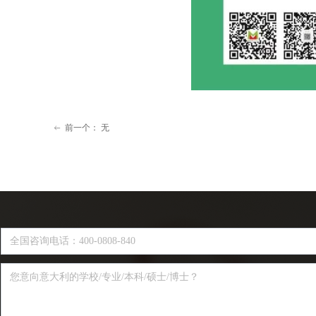
前一个：
无
ꂃ