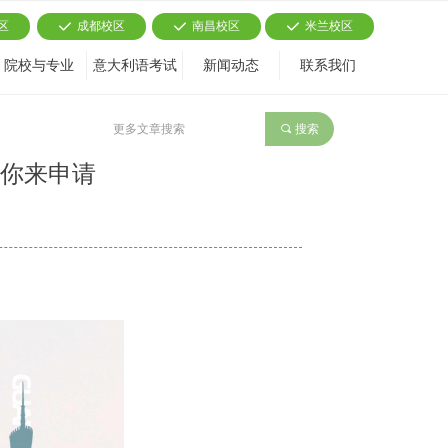
区
成都校区
南昌校区
米兰校区
끳
끳
끳
院校与专业
意大利语考试
新闻动态
联系我们
끠
搜索
等你来申请