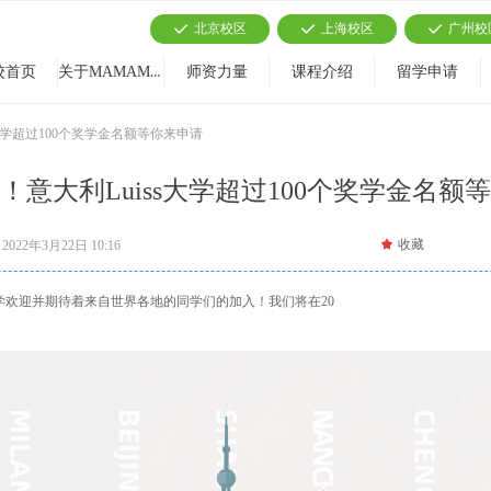
北京校区
上海校区
广州校
끳
끳
끳
关于MAMAMIA
校首页
师资力量
课程介绍
留学申请
大学超过100个奖学金名额等你来申请
！意大利Luiss大学超过100个奖学金名额
끄
收藏
2022年3月22日
10:16
大学欢迎并期待着来自世界各地的同学们的加入！我们将在20