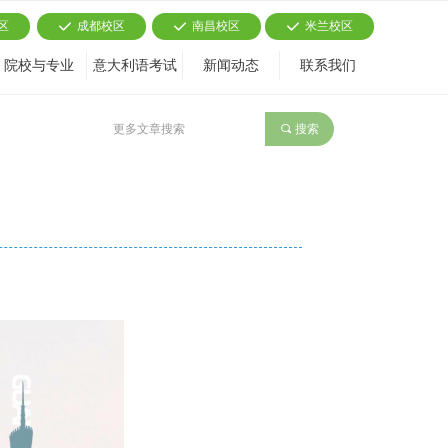
区
成都校区
南昌校区
米兰校区
끳
끳
끳
院校与专业
意大利语考试
新闻动态
联系我们
끠
搜索