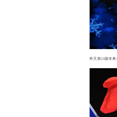
昨天第
24
届冬奥