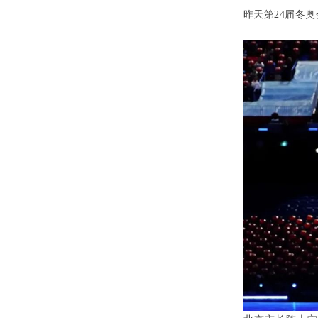
昨天第
24
届冬奥