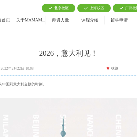
北京校区
上海校区
广州校
끳
끳
끳
关于MAMAMIA
校首页
师资力量
课程介绍
留学申请
2026，意大利见！
끄
收藏
2022年2月22日
10:08
纳，从中国到意大利交接的时刻。