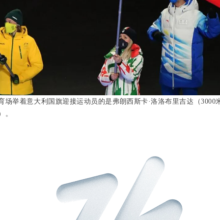
育场举着意大利国旗迎接运动员的是弗朗西斯卡·洛洛布里吉达（
3000
）。