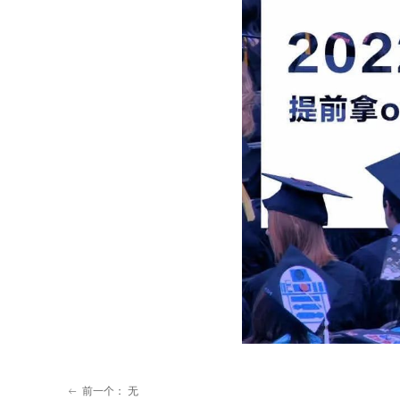
前一个：
无
ꂃ