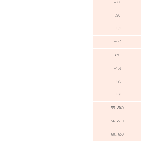
=388
390
=424
=440
450
=451
=485
=494
551-560
561-570
601-650