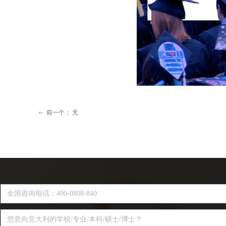
前一个：
无
ꂃ