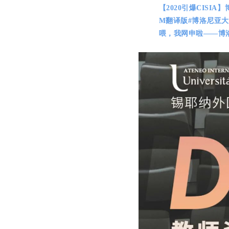
【2020引爆CISI
M翻译版#博洛尼亚大
喂，我网申啦——博