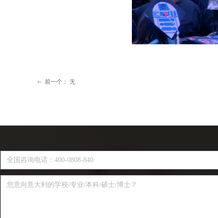
前一个：
无
ꂃ