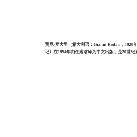
贾尼·罗大里（意大利语：Gianni Rodari，1
记》在1954年由任溶溶译为中文出版，是20