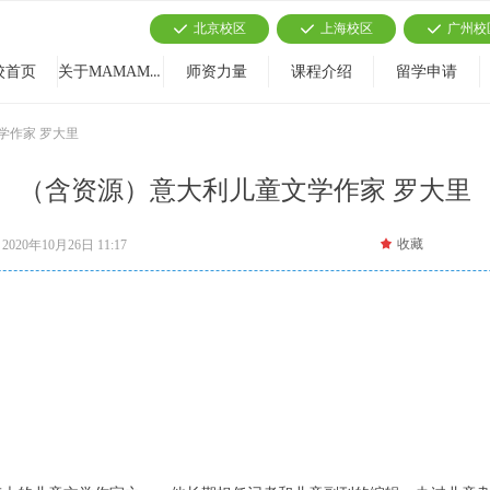
北京校区
上海校区
广州校
끳
끳
끳
关于MAMAMIA
校首页
师资力量
课程介绍
留学申请
学作家 罗大里
（含资源）意大利儿童文学作家 罗大里
끄
收藏
2020年10月26日
11:17