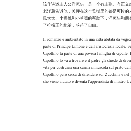
该作讲述主人公洋葱头，是一个有主张、有正义
老洋葱告诉他，关押在这个监狱里的都是可怜的
鼠太太、小樱桃和小草莓的帮助下，洋葱头和朋
了柠檬王的统治，获得了自由。
Il romanzo è ambientato in una città abitata da vegeta
parte di Principe Limone e dell'aristocrazia locale. Se
Cipollino fa parte di una povera famiglia di cipolle.
Cipollino lo va a trovare e il padre gli chiede di di
vita per costruirsi una casina minuscola sul prato del
Cipollino però cerca di difendere sor Zucchina e nel p
che viene aiutato e diventa l'apprendista di mastro Uve