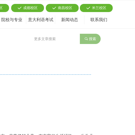
区
成都校区
南昌校区
米兰校区
끳
끳
끳
院校与专业
意大利语考试
新闻动态
联系我们
끠
搜索