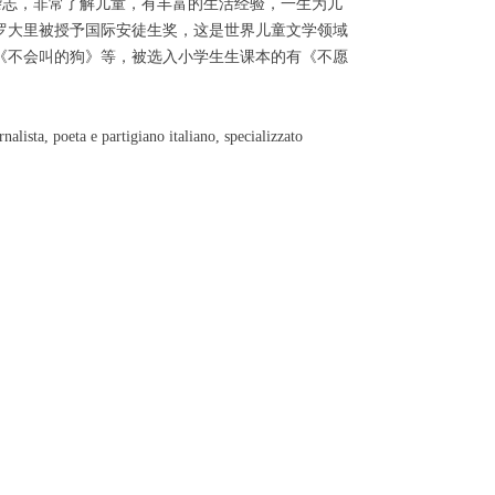
童杂志，非常了解儿童，有丰富的生活经验，一生为儿
年罗大里被授予国际安徒生奖，这是世界儿童文学领域
《不会叫的狗》等，被选入小学生生课本的有《不愿
lista, poeta e partigiano italiano, specializzato