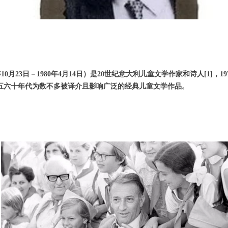
920年10月23日－1980年4月14日）是20世纪意大利儿童文学作家和诗人[
世纪五六十年代为数不多被译介且影响广泛的经典儿童文学作品。