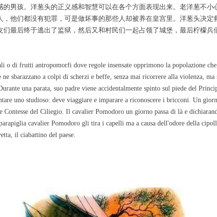
感的男孩。洋葱头的正义感和智慧可以在各个方面表现出来。老洋葱不小
人，他们都没有犯罪，可是做坏事的那些人却被养在皇宫里。洋葱头决定
友们最后终于逃出了监狱，然后又和村民们一起占领了城堡，最后柠檬兵
li o di frutti antropomorfi dove regole insensate opprimono la popolazione che, g
 ne sbarazzano a colpi di scherzi e beffe, senza mai ricorrere alla violenza, ma s
 Durante una parata, suo padre viene accidentalmente spinto sul piede del Princ
ventare uno studioso: deve viaggiare e imparare a riconoscere i bricconi. Un gior
le Contesse del Ciliegio. Il cavalier Pomodoro un giorno passa di là e dichiarand
arapiglia cavalier Pomodoro gli tira i capelli ma a causa dell'odore della cipoll
tta, il ciabattino del paese.