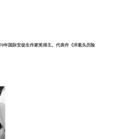
1]，1970年国际安徒生作家奖得主。代表作《洋葱头历险