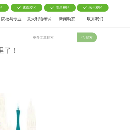
区
成都校区
南昌校区
米兰校区
끳
끳
끳
院校与专业
意大利语考试
新闻动态
联系我们
끠
搜索
里了！