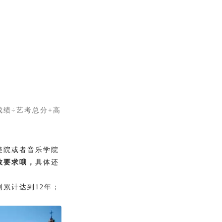
成绩÷艺考总分+高
美院或者音乐学院
数要求哦，
具体还
累计达到12年；