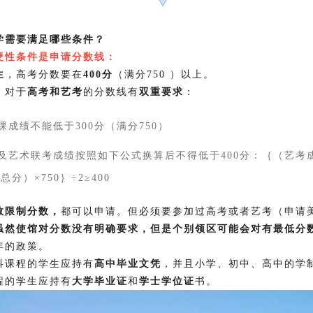
学需要满足哪些条件？
硬性条件是申请分数线：
生
，高考分数要在
400分
（满分750 ）以上。
，对于
高考和艺考
的分数线有
双重要求
：
化课成绩不能低于300分（满分750）
绩及艺术联考成绩按照如下公式换算后不得低于400分：｛（艺考
分）×750｝÷2≥400
数限制分数，
都可以申请。但必须要参加过高考或者艺考（申请
虽然使馆对分数没有明确要求，但是个别领区可能会对有最低分
年的政策。
科课程的学生应持有
高中毕业文凭
，并且小学、初中、高中的学制
程的学生应持有
大学毕业证
和
学士学位证
书。