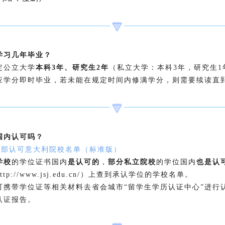
学习几年毕业？
定公立大学
本科3年、研究生2年
（私立大学：本科3年，研究生1
应学分即时毕业，若未能在规定时间内修满学分，则需要续读直
国内认可吗？
教育部认可意大利院校名单（标准版）
学校
的学位证书国内
是认可的
，
部分私立院校
的学位国内
也是认
p://www.jsj.edu.cn/）上查到承认学位的学校名单。
可携带学位证等相关材料去省会城市“留学生学历认证中心”进行
认证报告。