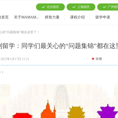
北京校区
上海校区
广州校
끳
끳
끳
关于MAMAMIA
校首页
师资力量
课程介绍
留学申请
心的“问题集锦”都在这里了！
利留学：同学们最关心的“问题集锦”都在这
끄
收藏
2022年1月17日
11:21
学！