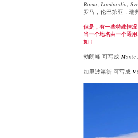
R
oma,
L
ombardia,
S
v
罗马，伦巴第亚，瑞
但是，有一些特殊情况
当一个地名由一个通用
如：
勃朗峰 可写成
M
onte
加里波第街 可写成
V