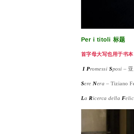
Per i titoli 标题
首字母大写也用于书本
I
P
romessi
S
posi
– 
S
ere
N
era
– Tiziano 
L
a
R
icerca della
F
elic