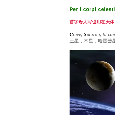
Per i corpi celes
首字母大写也用在天体
G
iove
,
S
aturno
,
la co
土星，木星，哈雷彗