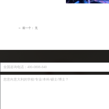
前一个：
无
ꂃ