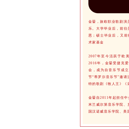
金翬，旅欧职业歌剧演
乐。大学毕业后，前往美
恩；硕士毕业后，又前
术家基金
2007年至今活跃于
2016年，金翬受捷
会，成为自音乐节成立
节“蒂罗尔音乐节”邀
特的歌剧《牧人王》《
金翬自2011年起担
米兰威尔第音乐学院、
国汉诺威音乐学院、美