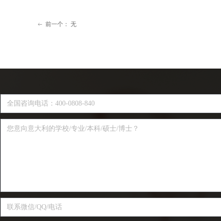
前一个：
无
ꂃ