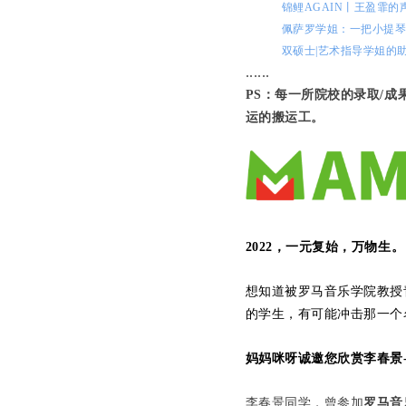
锦鲤AGAIN丨王盈霏
佩萨罗学姐：一把小提
双硕士|艺术指导学姐的
......
PS：每一所院校的录取/
运的搬运工。
2022，一元复始，万物生。
想知道被罗马音乐学院教授
的学生，有可能冲击那一个
妈妈咪呀诚邀您欣赏李春景
李春景同学，曾参加
罗马音