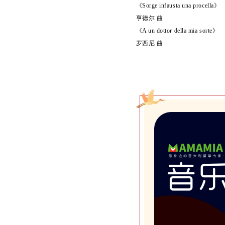
《Sorge infausta una procella》
亨德尔 曲
《A un dottor della mia sorte》
罗西尼 曲