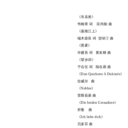
《吊吴淞》
韦翰章 词 应尚能 曲
《嘉陵江上》
端木蕻良 词 贺绿汀 曲
《黑雾》
许建吾 词 黄友棣 曲
《望乡词》
于右任 词 陆在易 曲
《Don Quichotte A Dulcinée》
拉威尔 曲
《Nebbie》
雷斯庇基 曲
《Die beiden Grenadiere》
舒曼 曲
《Ich liebe dich》
贝多芬 曲