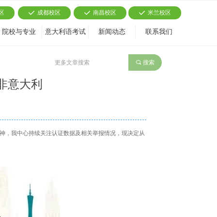
区
成都校区
南昌校区
米兰校区
끳
끳
끳
院校与专业
意大利语考试
新闻动态
联系我们
끠
搜索
非意大利
神，我中心持续关注认证数据及相关举报情况，现决定从