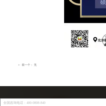
前一个：
无
ꂃ