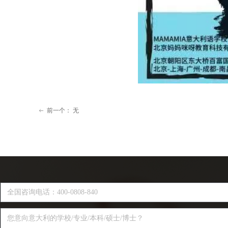
前一个：
无
ꂃ