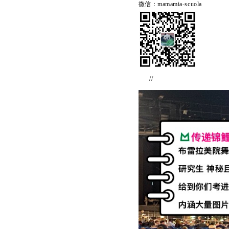
微信：mamamia-scuola
//