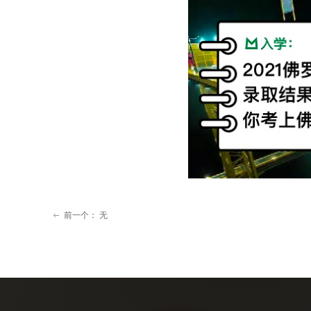
前一个：
无
ꂃ