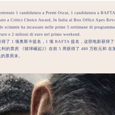
 ottenuto 1 candidatura a Premi Oscar, 1 candidatura a BAFTA,
iato a Critics Choice Award, In Italia al Box Office Apes Revo
lle scimmie ha incassato nelle prime 5 settimane di programma
 euro e 2 milioni di euro nel primo weekend.
得了 1 项奥斯卡提名，1 项 BAFTA 提名，这部电影获得
利的票房 《猩球崛起2》在前 5 周获得了 480 万欧元和 
欧元的票房末。