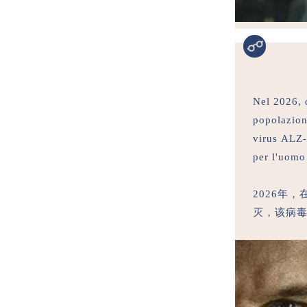
Nel 2026, d
popolazion
virus ALZ-1
per l'uomo 
2026年
灭，该病毒