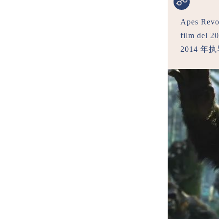
Apes Revol
film de
2014 