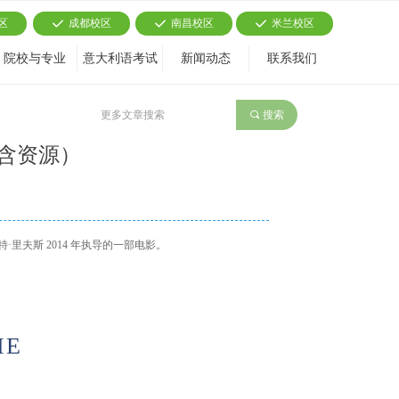
区
成都校区
南昌校区
米兰校区
끳
끳
끳
院校与专业
意大利语考试
新闻动态
联系我们
끠
搜索
E（含资源）
起 2 ：黎明之战》是马特·里夫斯 2014 年执导的一部电影。
IE