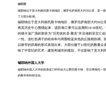
锡耶那
锡耶纳位于意大利南托斯卡纳地区，佛罗伦萨南部大约50公里，是一
了大部分欧洲。
锡耶纳
位于意大利南托斯卡纳地区，佛罗伦萨南部大约50公
将其历史中心围绕起来，该防御工事可以追溯到14-16世
的德卡波广场的形状为“贝壳状的圣-雅克”并且倾斜至交汇
一性。淡红色调子的砖块和与周围暗蓝灰色
的丘陵相协调。
以狭窄的拱廊的形式表现出来。大部分建于13世纪的数量众
响了中世纪的艺术、建筑和城市的规划，不仅影响了意大利
锡耶纳外国人大学
锡耶纳外国人大学的前身是1589年由大公爵托斯卡纳．菲尔蒂南托一
的教学和科研活动
。