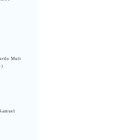
rdo Muti
年）
amuel