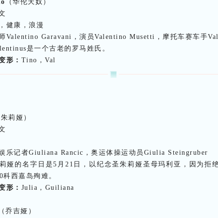
no
（华伦天奴）
文
，健康，浪漫
Valentino Garavani，演员Valentino Musetti，摩托车赛车手Valen
alentinus是一个古老的罗马姓氏。
变形：
Tino，Val
（朱莉娅）
文
乐记者Giuliana Rancic，奥运体操运动员Giulia Steingruber
莉娅的名字日是5月21日，以纪念圣朱莉娅圣母玛利亚，因为拒
50科西嘉岛殉难。
变形：
Julia，Guiliana
（乔吉娅）