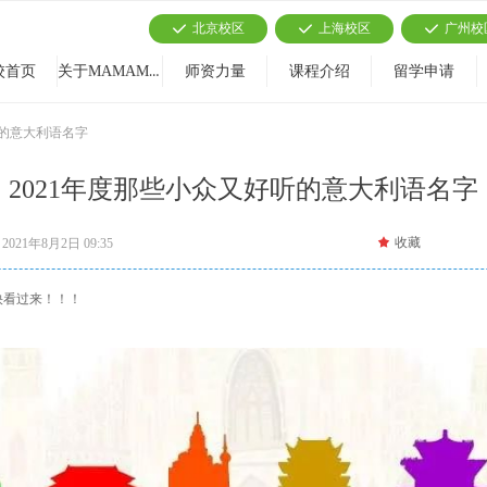
北京校区
上海校区
广州校
끳
끳
끳
关于MAMAMIA
校首页
师资力量
课程介绍
留学申请
听的意大利语名字
2021年度那些小众又好听的意大利语名字
끄
收藏
2021年8月2日
09:35
快看过来！！！