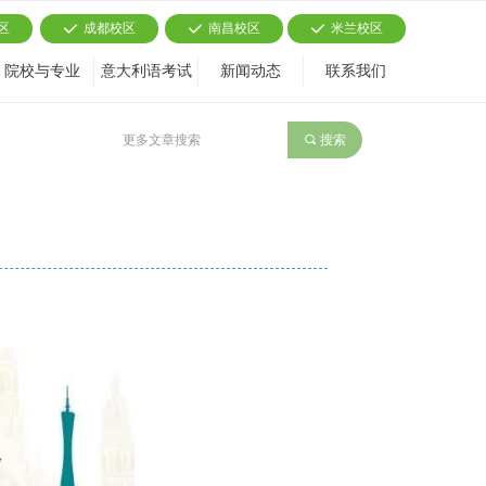
区
成都校区
南昌校区
米兰校区
끳
끳
끳
院校与专业
意大利语考试
新闻动态
联系我们
끠
搜索