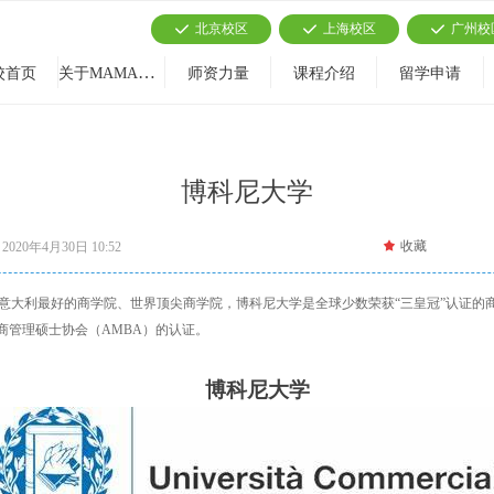
北京校区
上海校区
广州校
끳
끳
끳
关于MAMAMIA
校首页
师资力量
课程介绍
留学申请
博科尼大学
끄
收藏
2020年4月30日
10:52
于意大利米兰，是意大利最好的商学院、世界顶尖商学院，博科尼大学是全球少数荣获“三皇冠”
工商管理硕士协会（AMBA）的认证。
博科尼
大学