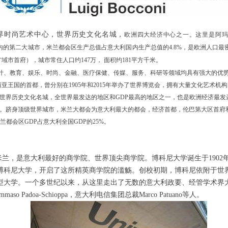
）是世界时尚艺术中心，世界历史文化名城，
欧洲四大经济中心之一。这里是阿玛尼、
境内的第二大城市，米兰都会区生产总值占意大利国内生产总值的4.8%，是欧洲人口
市首府），城市常住人口约147万， 面积约181平方千米。
商业、设计、教育、娱乐、时尚、金融、医疗保健、传媒、服务、科研等领域均具有强大的
亚王国的首都，曾分别在1905年和2015年举办了世界博览会，拥有大量文化艺术机
世界历史文化名城，全世界最发达的地区和GDP最高的地区之一，也是欧洲经济最发
。跻身顶级世界城市，米兰大都会为意大利最大的都会，经济首都，伦巴第大区首府和
兰都会区GDP占意大利全国GDP的25%。
，坐落于意大利米兰，是意大利最好的商学院、世界顶尖商学院。博科尼大学诞生于19
学，开启了这所精英商学院的滥觞。创校初期，博科尼依附于世界闻名的米兰理工大学
型大学。一个多世纪以来，从这里走出了无数的意大利政要、经管学术界
aso Padoa-Schioppa，意大利电信集团总裁Marco Patuano等人。