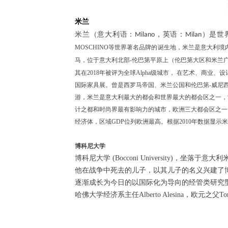
米兰
米兰（意
大利语：Milano，英语：Milan
MOSCHINO等世界著名品牌的诞生地，米兰是意大利
马，位于意大利北部-伦巴第平原上（伦巴第大区和米兰广域
其在2018年被评为全球Alpha级城市， 在艺术、
国际家具展。曾是西罗马帝国、米兰公国和伦巴第-威尼西
游，米兰是意大利最大的都会和世界最大的都会区之一，
计之都和时尚界最有影响力的城市，欧洲三大都会区之一
经济体，区域GDP位列欧洲最高。根据2010年数据显示米
博科尼大学
博科尼大学 (Bocconi University)
他在战争中死去的儿子，以其儿子的名义兴建了博科尼大
逐渐成长为今日的以国际化为导向的经管类研究
哈佛大学经济系主任Alberto Alesina，欧元之父Tomm