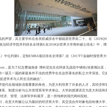
的声望，其主要学科在各类权威排名中都稳居世界前二十。在《2019Q
政治经济学院并列排名全球第8;在2018QS世界大学商科硕士排名》中
排名》中位列第6，定制EMBA项目排名全球第7 ;在《2017FT金融时报
e Luigi Bocconi，是为了纪念费迪南多·博科尼先生在阿多瓦战役中牺牲(埃塞
助一届又一届的家庭条件不佳的优秀学生在这所著名的私立大学深造。它
促进学术与人民生活的融合"。
济现代化领域扮演着重要的角色，为意大利培养了许多的人才，其经济和
律系、制度分析与公共管理系等学术单位。大学的授课语言为意大利语和
着经济、管理、法律等学科展开，是一所纯粹的现代商科院校。
列，在意大利被公认为最好的经济类大学。其交流合作对象包括哈佛大学