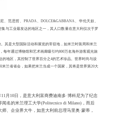
范思哲、PRADA、DOLCE&GABBANA、华伦天奴、
最密集与工业最发达的地区之一，其人口数量在意大利仅次于罗
优势。其是大型国际活动和展览的常驻地，如米兰时装周和米兰
构，每年通过博物馆和艺术画廊吸引约800万名海外游客观光旅
达的地区，其控制了世界百分之4的艺术珍品。世界时尚与设
米兰省省会，如果把米兰当成一个国家，其将是世界第20大
02年11月10日，是意大利富商费迪南多·博科尼为了纪念
(Politecnico di Milano)，而后
大师、企业界大牛，如意大利前总理马里奥·蒙蒂，