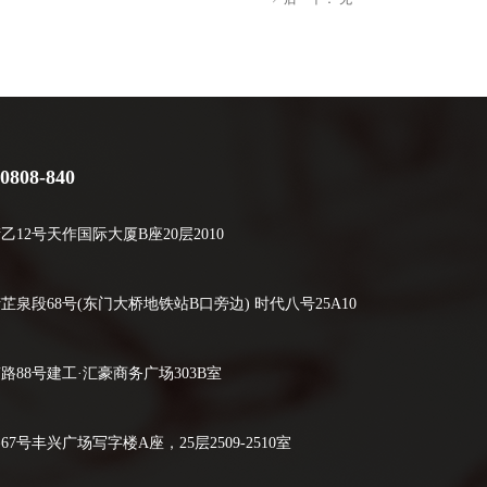
08-840
2号天作国际大厦B座20层2010
段68号(东门大桥地铁站B口旁边) 时代八号25A10
88号建工·汇豪商务广场303B室
号丰兴广场写字楼A座，25层2509-2510室