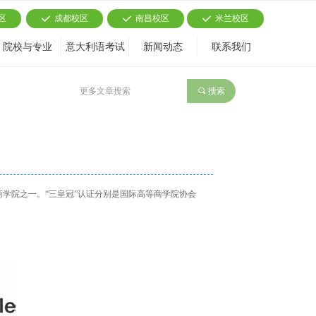
区
成都校区
南昌校区
米兰校区
끳
끳
끳
院校与专业
意大利语考试
新闻动态
联系我们
끠
搜索
认证的商学院之一。“三皇冠”认证分别是国际高等商学院协会