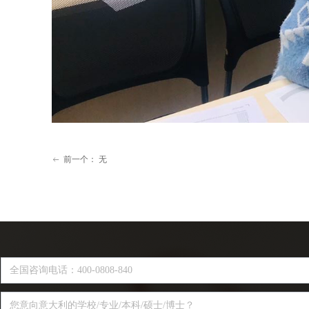
前一个：
无
ꂃ