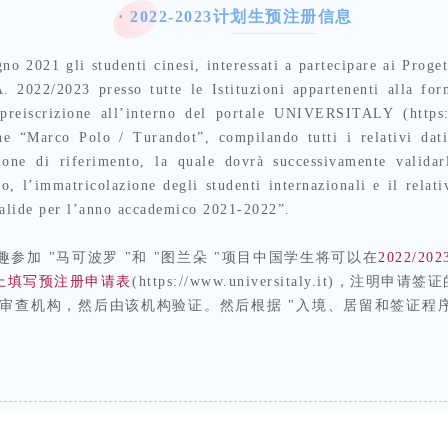
· 2022-2023计划生预注册信息
no 2021 gli studenti cinesi, interessati a partecipare ai Prog
.A. 2022/2023 presso tutte le Istituzioni appartenenti alla f
preiscrizione all’interno del portale UNIVERSITALY
(https
ione “Marco Polo / Turandot”,
compilando tutti i relativi dati
zione di
riferimento, la quale dovrà successivamente valida
no, l’immatricolazione degli studenti internazionali e il relat
 valide per l’anno accademico 2021-2022”.
趣参加 "马可波罗 "和 "图兰朵 "项目中国学生将可以在
2022/20
网站上填写预注册申请表
(https://www.universitaly.it)
审查机构，然后由该机构验证。然后根据 "入境、居留和签证程序