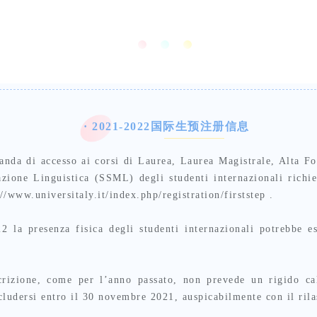
· 2021-2022国际生预注册信息
nda di accesso ai corsi di Laurea, Laurea Magistrale, Alta Fo
one Linguistica (SSML) degli studenti internazionali richiede
://www.universitaly.it/index.php/registration/firststep .
la presenza fisica degli studenti internazionali potrebbe ess
izione, come per l’anno passato, non prevede un rigido ca
cludersi entro il 30 novembre 2021, auspicabilmente con il rila