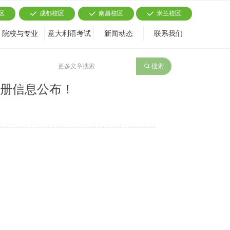
区
成都校区
南昌校区
米兰校区
끳
끳
끳
院校与专业
意大利语考试
新闻动态
联系我们
끠
搜索
预注册信息公布！