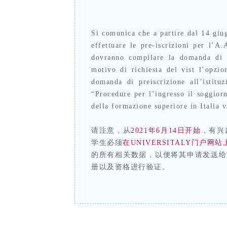
Si comunica che a partire dal 14 giug
effettuare
le pre-iscrizioni per l’A
dovranno compilare la domanda di 
motivo di richiesta del vist l’opz
domanda di preiscrizione all’istitu
“Procedure per
l’ingresso il soggior
della formazione superiore in Italia
请注意，从
2021年6月14日开始
，有兴
学生必须
在UNIVERSITALY门户
的所有相关数据，以便将其申请发送给
册以及资格
进行验证。