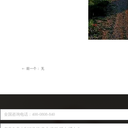
前一个：
无
ꂃ