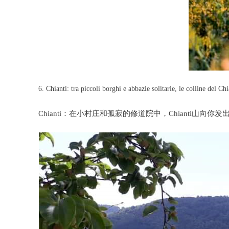
6. Chianti: tra piccoli borghi e abbazie solitarie, le colline del Ch
Chianti：在小村庄和孤寂的修道院中，Chianti山向