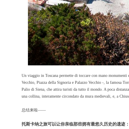
Un viaggio in Toscana permette di toccare con mano monumenti e lu
Vecchio, Piazza della Signoria e Palazzo Vecchio -, la famosa Torr
Palio di Siena, che attira turisti da tutto il mondo. A poca distanz
una collina, interamente circondato da mura medievali, e, a Chiu
总结来啦——
托斯卡纳之旅可以让你亲临那些拥有最悠久历史的遗迹：佛罗