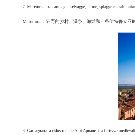
7. Maremma: tra campagne selvagge, terme, spiagge e testimonianz
Maremma：狂野的乡村、温泉、海滩和一些伊特鲁立亚时
8. Garfagnana: a ridosso delle Alpi Apuane, tra fortezze medievali 