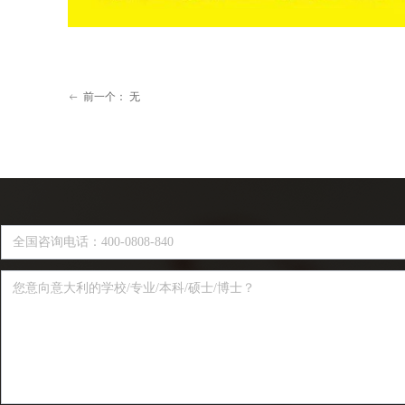
前一个：
无
ꂃ