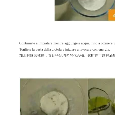
Continuate a impastare mentre aggiungete acqua, fino a ottenere 
Togliete la pasta dalla ciotola e iniziare a lavorare con energia.
加水时继续揉搓，直到得到均匀的化合物。这时你可以把油