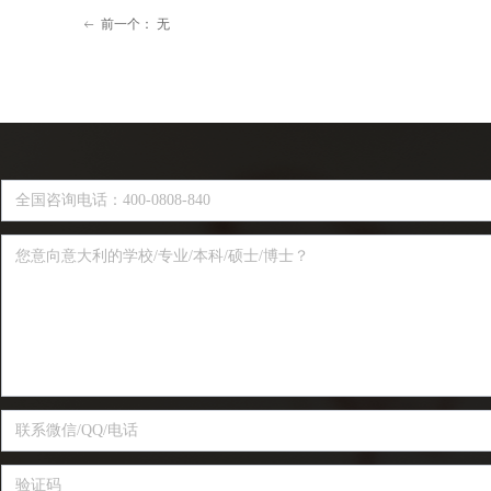
前一个：
无
ꂃ