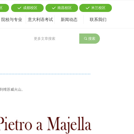
区
成都校区
南昌校区
米兰校区
끳
끳
끳
院校与专业
意大利语考试
新闻动态
联系我们
끠
搜索
到维苏威火山。