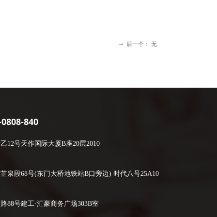
后一个：
无
ꁹ
808-840
2号天作国际大厦B座20层2010
段68号(东门大桥地铁站B口旁边) 时代八号25A10
88号建工·汇豪商务广场303B室