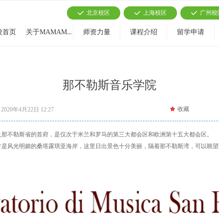
北京校区
上海校区
广州校
끳
끳
끳
关于MAMAMIA
校首页
师资力量
课程介绍
留学申请
那不勒斯音乐学院
끄
收藏
2020年4月22日
12:27
及那不勒斯省的首府，是仅次于米兰和罗马的第三大都会区和欧洲第十五大都会区。
方是风光明媚的桑塔露琪亚海岸，这里日出景色十分美丽，隔着那不勒斯湾，可以眺望