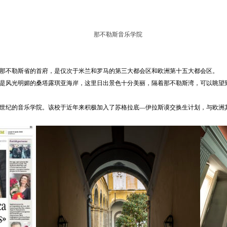
那不勒斯音乐学院
那不勒斯省的首府，是仅次于米兰和罗马的第三大都会区和欧洲第十五大都会区。
是风光明媚的桑塔露琪亚海岸，这里日出景色十分美丽，隔着那不勒斯湾，可以眺望
6世纪的音乐学院。该校于近年来积极加入了苏格拉底—伊拉斯谟交换生计划，与欧洲