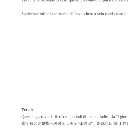
Tra tutte le faccende di casa, quella che detesto
Spolverate infine la torta con dello zucchero a velo 
Feriale
Questo aggettivo si riferisce a periodi di tempo; indica sia “i giorn
这个形容词是指一段时间：表示"休假日"，即休息日和"工