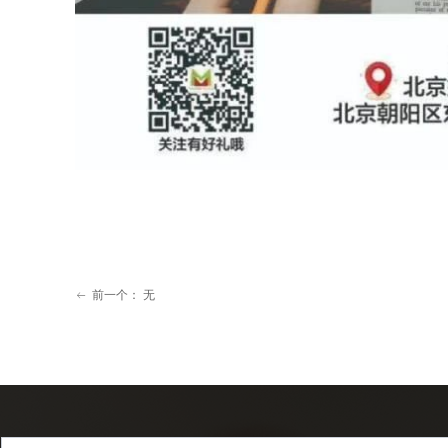
前一个：
无
ꂃ