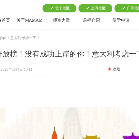
北京校区
上海校区
广州校
끳
끳
끳
关于MAMAMIA
校首页
师资力量
课程介绍
留学申请
的你！意大利考虑一下？
研放榜！没有成功上岸的你！意大利考虑一
끄
收藏
2021年3月4日
10:11