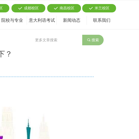
区
成都校区
南昌校区
米兰校区
끳
끳
끳
院校与专业
意大利语考试
新闻动态
联系我们
끠
搜索
下？