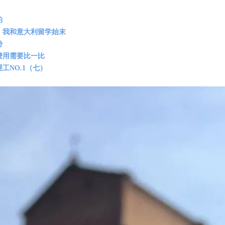
的
，我和意大利留学始末
势
费用需要比一比
工NO.1（七）