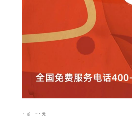
前一个：
无
ꂃ