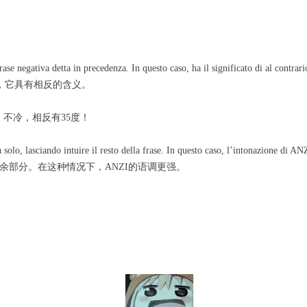
se negativa detta in precedenza. In questo caso, ha il significato di al contrari
，它具有相反的含义。
35 gradi! 不冷，相反有35度！
solo, lasciando intuire il resto della frase. In questo caso, l’intonazione di ANZ
余部分。在这种情况下，ANZI的语调更强。