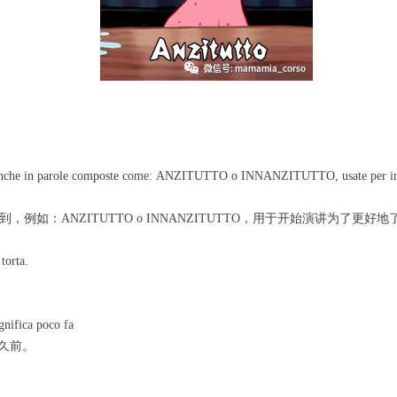
 anche in parole composte come: ANZITUTTO o INNANZITUTTO, usate per iniziar
例如：ANZITUTTO o INNANZITUTTO，用于开始演讲为了更
torta.
ignifica poco fa
不久前。