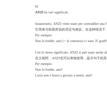
01
ANZI
ha vari significati.
Innanzitutto, ANZI viene usato per contraddire una fra
它用来与前面所说的否定句相反。在这种情况下
Per esempio:
Non fa freddo, anzi (= al contrario) ci sono 
Con lo stesso significato, ANZI si può usare anche da 
含义相同，ANZI也可以单独使用，提示句子的其
Per esempio:
Non fa freddo, anzi!
Lucia non è brava a giocare a tennis, anzi!