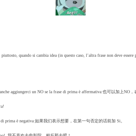
eglio, piuttosto, quando si cambia idea (in questo caso, l’altra frase n
mo anche aggiungerci un NO se la frase di prima è affermativa:也可以加上
ra!
se la frase di prima è negativa:如果我们表示想要，在第一句否定的话前加 Si。
, dai, andiamo! 我不喜欢去电影院，相反那去吧！