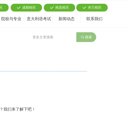
区
成都校区
南昌校区
米兰校区
끳
끳
끳
院校与专业
意大利语考试
新闻动态
联系我们
끠
搜索
I 的词什么意思呢？我们来了解下吧！