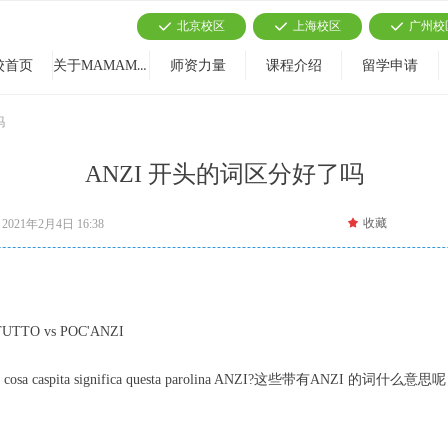
北京校区
上海校区
广州校
끳
끳
끳
关于MAMAMIA
校首页
师资力量
课程介绍
留学申请
吗
ANZI 开头的词区分好了吗
끄
收藏
2021年2月4日
16:38
TUTTO vs POC'ANZI
c’anzi… Ma cosa caspita significa questa parolina ANZI?这些带有ANZ