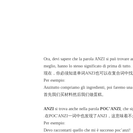
Ora, devi sapere che la parola ANZI si può trovare
meglio, hanno lo stesso significato di prima di tutto.
现在，你必须知道单词ANZI也可以在复合词中找到，
Per esempio:
Anzitutto compriamo gli ingredienti, poi faremo una 
首先我们买材料然后我们做蛋糕。
ANZI
si trova anche nella parola
POC’ANZI
, che s
.在POC'ANZI一词中也发现了ANZI，这意味着
Per esempio:
Devo raccontarti quello che mi è successo poc’anzi!