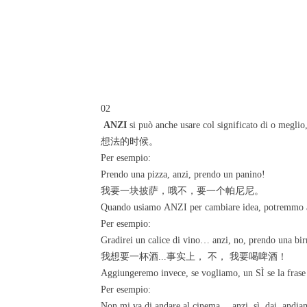
02
ANZI
si può anche usare col significato di o m
想法的时候。
Per esempio:
Prendo una pizza, anzi, prendo un panino!
我要一块披萨，哦不，要一个帕尼尼。
Quando usiamo ANZI per cambiare idea, potrem
Per esempio:
Gradirei un calice di vino… anzi, no, prendo una bir
我想要一杯酒...事实上， 不， 我要喝啤酒！
Aggiungeremo invece, se vogliamo, un SÌ 
Per esempio:
Non mi va di andare al cinema… anzi, sì