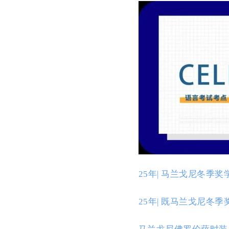
25年| 马兰戈尼冬季
25年| 既马兰戈尼冬