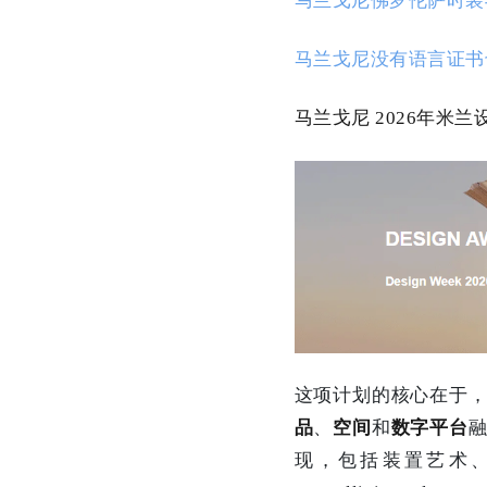
马兰戈尼佛罗伦萨时装
马兰戈尼没有语言证书
马兰戈尼 2026年米兰
这项计划的核心在于
品
、
空间
和
数字平台
现，包括装置艺术、