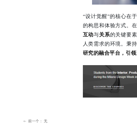
“设计觉醒”的核心在
的构思和体验方式。
互动
与
关系
的关键要
人类需求的环境。秉
研究的融合平台，引领
前一个：
无
ꂃ