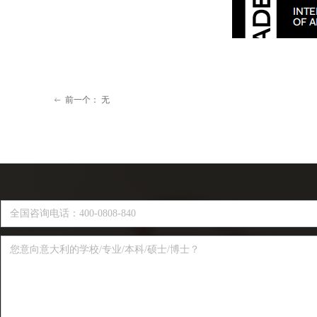
前一个：
无
ꂃ