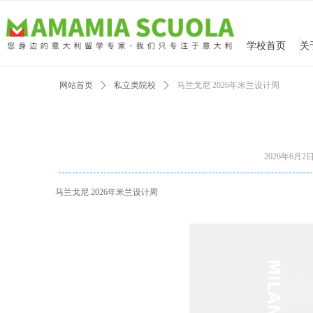
学校首页
网站首页
ꄲ
私立类院校
ꄲ
马兰戈尼 2026年米兰设计周
2026年6月2
马兰戈尼 2026年米兰设计周