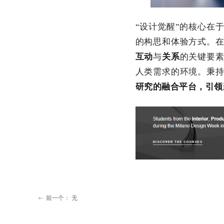
“设计觉醒”的核心在
的构思和体验方式。
互动
与
关系
的关键要
人类需求的环境。秉
研究的融合平台，引领
前一个：
无
ꂃ