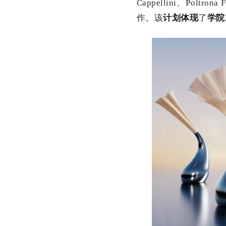
Cappellini、Poltro
作。该
计划体现
了
学院