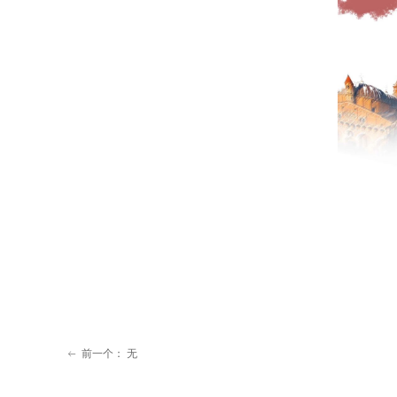
前一个：
无
ꂃ